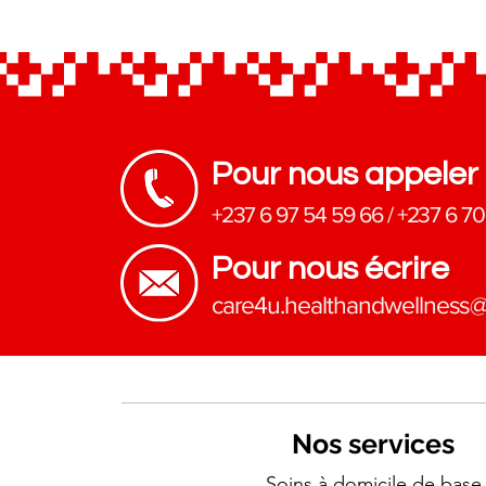
sanitaire lors de la foire de
Bafoussam du 6 au 8 février
2005
Pour nous appeler
+237 6 97 54 59 66
/
+237 6 70
Pour nous écrire
​care4u.healthandwellness
Nos services
Soins à domicile de base