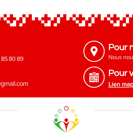
lutte contre la rage au
Cameroun
Pour 
Nous nou
 85 80 89
Pour v
@gmail.com
Lien ma