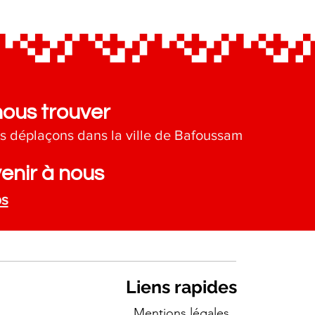
nous trouver
s déplaçons dans la ville de Bafoussam
enir à nous
ps
Liens rapides
Mentions légales