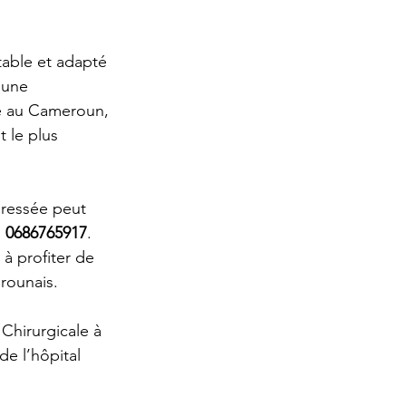
table et adapté 
 une 
té au Cameroun, 
 le plus 
éressée peut 
 
0686765917
. 
à profiter de 
rounais.
Chirurgicale à 
e l’hôpital 