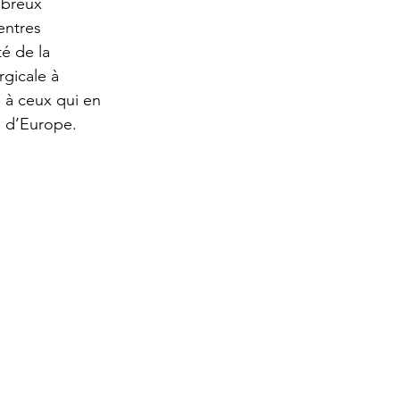
mbreux 
entres 
é de la 
gicale à 
 à ceux qui en 
s d’Europe.