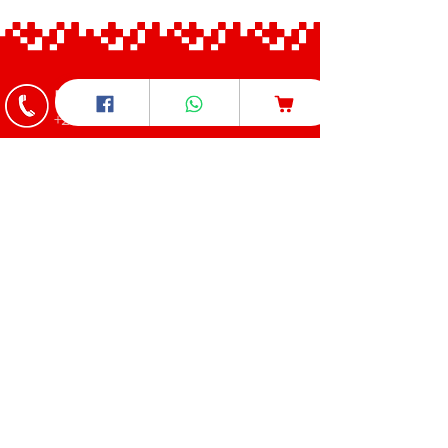
Pour nous appeler
+237 6 97 54 59 66
/
+237 6 70 85 80 89
Pour nous écrire
​care4u.healthandwellness@gmail.com
Pour nous trouver
Nous nous déplaçons dans la ville
de Bafoussam
Pour venir à nous
Lien maps