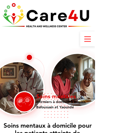
Contactez-nous : +237 6 70 85 80 89
Soins mentales
Infirmiers à domicile à Douala,
Bafoussam et Yaoundé
Soins mentaux à domicile pour
les patients atteints de