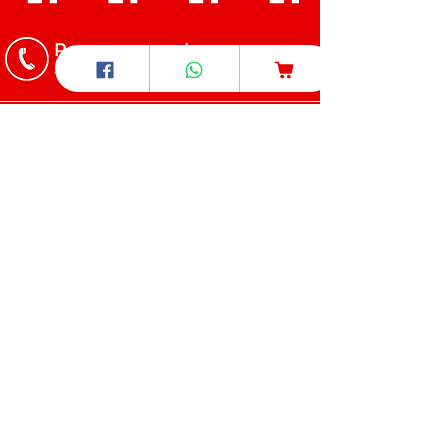
Pour nous appeler
+237 6 97 54 59 66
/
+237 6 70 85 80 89
Pour nous écrire
​care4u.healthandwellness@gmail.com
Pour nous trouver
Nous nous déplaçons dans la ville
de Bafoussam
Pour venir à nous
Lien maps