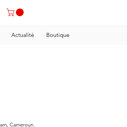
Contactez-nous : +237 6 70 85 80 89
Actualité
Boutique
ssam, Cameroun.