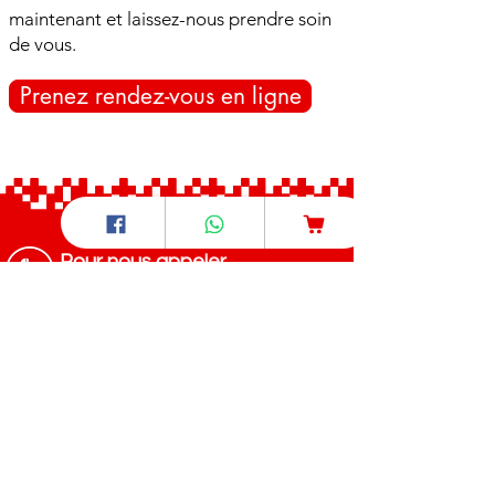
maintenant et laissez-nous prendre soin
de vous.
Prenez rendez-vous en ligne
Pour nous appeler
+237 6 97 54 59 66
/
+237 6 70 85 80 89
Pour nous écrire
​care4u.healthandwellness@gmail.com
Pour nous trouver
Nous nous déplaçons dans la ville
de Bafoussam