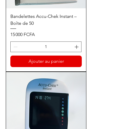
Bandelettes Accu-Chek Instant –
Boîte de 50
Prix
15 000 FCFA
Ajouter au panier