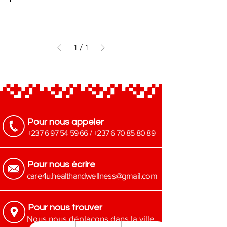
1
/
1
Pour nous appeler
+237 6 97 54 59 66
/
+237 6 70 85 80 89
Pour nous écrire
​care4u.healthandwellness@gmail.com
Pour nous trouver
Nous nous déplaçons dans la ville