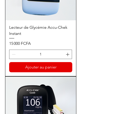
Lecteur de Glycémie Accu-Chek
Instant
Prix
15 000 FCFA
Ajouter au panier