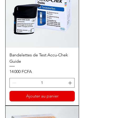
Bandelettes de Test Accu-Chek
Guide
Prix
14 000 FCFA
Ajouter au panier