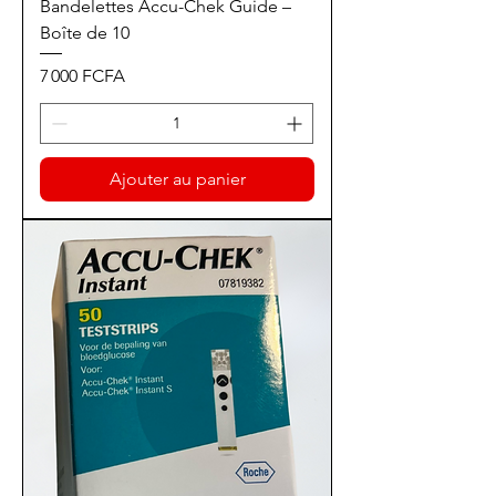
Bandelettes Accu-Chek Guide –
Boîte de 10
Prix
7 000 FCFA
Ajouter au panier