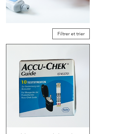
et faciles à lire. Que vous
soyez diabétique ou que
vous souhaitiez
simplement surveiller
Filtrer et trier
votre taux de sucre, nos
dispositifs sont pratiques,
intuitifs et adaptés à un
usage quotidien.