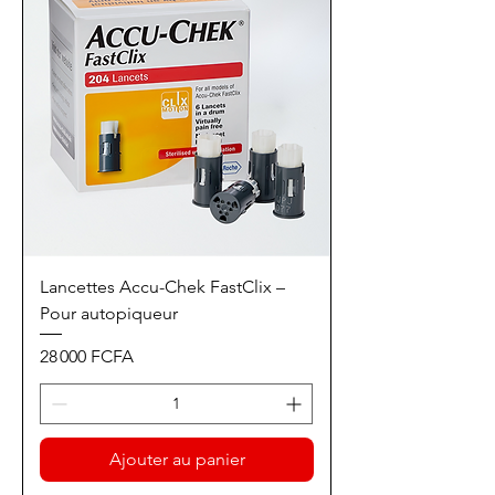
Lancettes Accu-Chek FastClix –
Pour autopiqueur
Prix
28 000 FCFA
Ajouter au panier