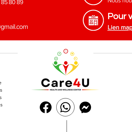
Nous nou
 85 80 89
Pour v
@gmail.com
Lien ma
e
s
s
es