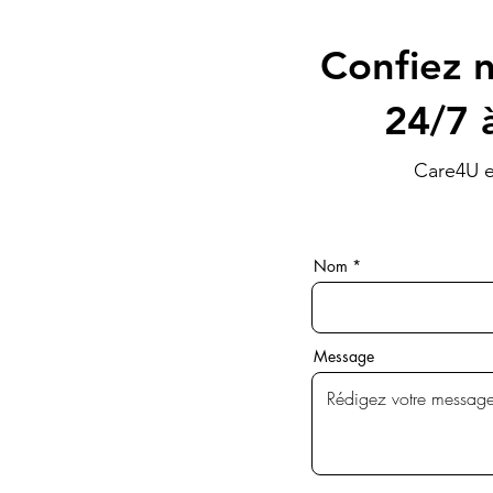
Confiez n
24/7 
Care4U e
Nom
Message