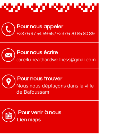
Pour nous appeler
+237 6 97 54 59 66
/
+237 6 70 85 80 89
Pour nous écrire
​care4u.healthandwellness@gmail.com
Pour nous trouver
Nous nous déplaçons dans la ville
de Bafoussam
Pour venir à nous
Lien maps