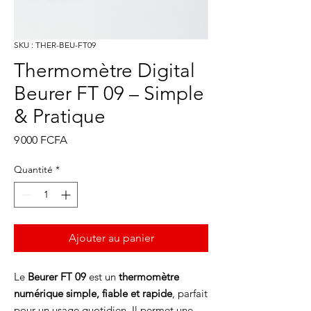
SKU : THER-BEU-FT09
Thermomètre Digital
Beurer FT 09 – Simple
& Pratique
Prix
9 000 FCFA
Quantité
*
Ajouter au panier
Le
Beurer FT 09
est un
thermomètre
numérique simple, fiable et rapide
, parfait
pour un usage quotidien. Il permet une