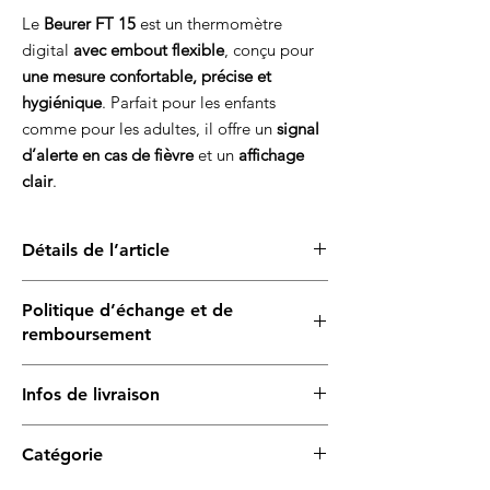
Le
Beurer FT 15
est un thermomètre
digital
avec embout flexible
, conçu pour
une mesure confortable, précise et
hygiénique
. Parfait pour les enfants
comme pour les adultes, il offre un
signal
d’alerte en cas de fièvre
et un
affichage
clair
.
Détails de l’article
Embout de mesure flexible
: plus de
Politique d’échange et de
confort, surtout chez les enfants
remboursement
Signal d’avertissement en cas de fièvre
(> 37,8°C)
Produits
garantis contre les défauts de
Étanche et désinfectable
Infos de livraison
fabrication
. Un remplacement peut être
Affichage lisible
et prise en main facile
envisagé après vérification, en cas
Batteries incluses
à la livraison
2 à 5 jours
pour les articles disponibles
d'utilisation conforme.
Idéal pour
: un usage familial, régulier et
Catégorie
7 à 14 jours
si en cours de
hygiénique
réapprovisionnement