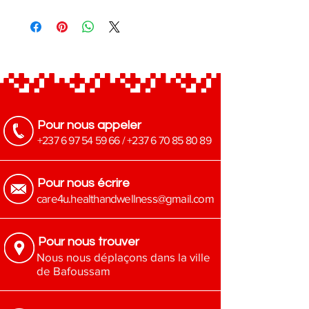
Thermomètres
Livraison
à domicile ou à l’endroit
souhaité
, avec confirmation après
commande
Pour nous appeler
+237 6 97 54 59 66
/
+237 6 70 85 80 89
Pour nous écrire
​care4u.healthandwellness@gmail.com
Pour nous trouver
Nous nous déplaçons dans la ville
de Bafoussam