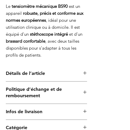
Le
tensiomètre mécanique BS90
est un
appareil
robuste, précis et conforme aux
normes européennes
, idéal pour une
utilisation clinique ou à domicile. Il est
équipé d’un
stéthoscope intégré
et d’un
brassard confortable
, avec deux tailles
disponibles pour s’adapter à tous les
profils de patients.
Détails de l’article
Type
: Tensiomètre mécanique à aiguille
Politique d’échange et de
Diamètre du cadran
: 60 mm
remboursement
Bague en plastique
pour protéger le
cadran
Ce produit est
couvert par une garantie
Stéthoscope intégré
pour un usage
Infos de livraison
contre les défauts de fabrication, dans le
pratique tout-en-un
cadre d’une
utilisation appropriée
. Le
Système à tubulure unique
pour une
2 à 5 jours
pour les articles disponibles
remplacement est pris en charge après
meilleure précision de mesure
Catégorie
7 à 14 jours
pour les modèles en cours