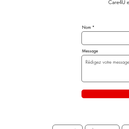
Care4U e
Nom
Message