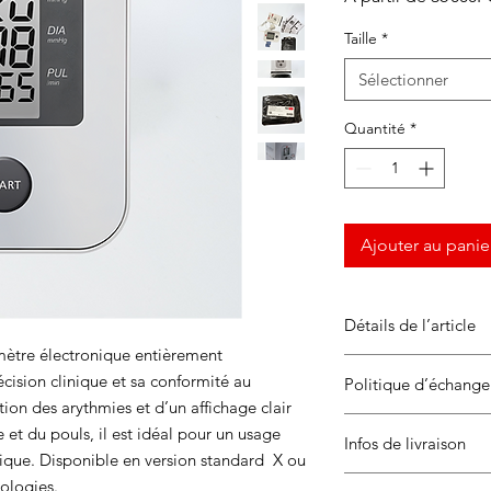
Taille
*
Sélectionner
Quantité
*
Ajouter au panie
Détails de l’article
mètre électronique entièrement
Détection des ary
cision clinique et sa conformité au
Politique d’échang
cas de trouble dé
on des arythmies et d’un affichage clair
Mémoire intégrée
Ce produit est
couve
e et du pouls, il est idéal pour un usage
mesures
Infos de livraison
défauts de fabricati
Affichage
: valeur
ique. Disponible en version standard X ou
conforme à la notice
Brassard gonflabl
2 à 5 jours
pour le
hologies.