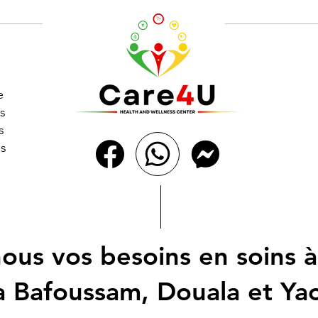
e
s
s
es
ous vos besoins en soins à
à Bafoussam, Douala et Y