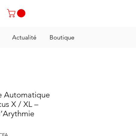
Contactez-nous : +237 6 70 85 80 89
Actualité
Boutique
e Automatique
us X / XL –
d’Arythmie
Prix
FCFA