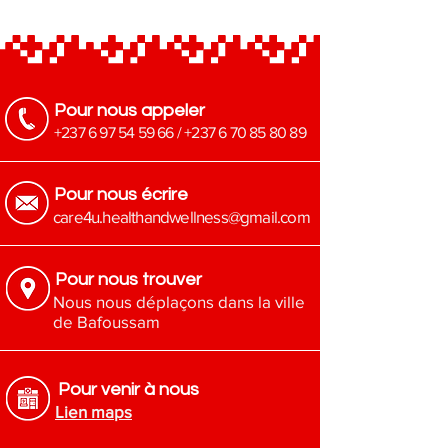
Classe optique
:
Classe 1
, garantissant
une excellente clarté visuelle
Idéal pour
:
Laboratoires, milieu médical,
industrie et environnement à risques
Pour nous appeler
+237 6 97 54 59 66
/
+237 6 70 85 80 89
Pour nous écrire
​care4u.healthandwellness@gmail.com
Pour nous trouver
Nous nous déplaçons dans la ville
de Bafoussam
Pour venir à nous
Lien maps