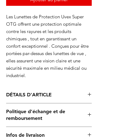
Les Lunettes de Protection Uvex Super
OTG offrent une protection optimale
contre les rayures et les produits
chimiques , tout en garantissant un
confort exceptionnel . Conçues pour être
portées par-dessus des lunettes de vue ,
elles assurent une vision claire et une
sécurité maximale en milieu médical ou
industriel.
DÉTAILS D'ARTICLE
Type
:
Lunettes de protection haute
Politique d’échange et de
résistance
remboursement
Matériau
:
Verre recouvert de saphir
Supravision UVEX
, ultra-résistant
Ce produit est
garanti
en cas de défaut de
Protection UV
:
UV 400
, protège
Infos de livraison
fabrication. Après vérification du problème,