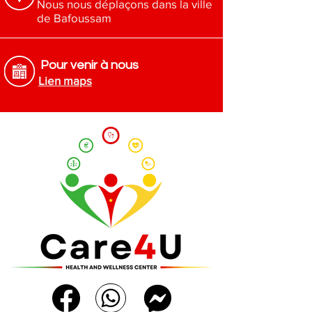
Nous nous déplaçons dans la ville
de Bafoussam
Pour venir à nous
Lien maps