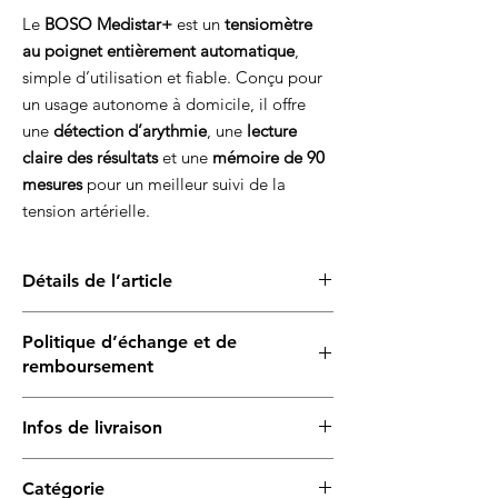
Le
BOSO Medistar+
est un
tensiomètre
au poignet entièrement automatique
,
simple d’utilisation et fiable. Conçu pour
un usage autonome à domicile, il offre
une
détection d’arythmie
, une
lecture
claire des résultats
et une
mémoire de 90
mesures
pour un meilleur suivi de la
tension artérielle.
Détails de l’article
Type
: Tensiomètre automatique au
Politique d’échange et de
poignet
remboursement
Affichage
: 3 valeurs mesurées –
systolique, diastolique et pouls
Ce produit est
garanti contre les défauts de
Détection d’arythmie
: identifie les
Infos de livraison
fabrication liés à une utilisation appropriée
.
irrégularités du rythme cardiaque
Après vérification, un
remplacement sera
Mémoire intégrée
: jusqu’à
90 mesures
2 à 5 jours
pour les articles disponibles
effectué sans frais
si le problème est
enregistrées
Catégorie
7 à 14 jours
en cas de