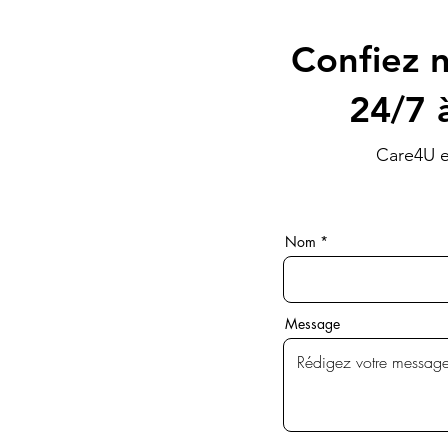
Confiez n
24/7 
Care4U e
Nom
Message