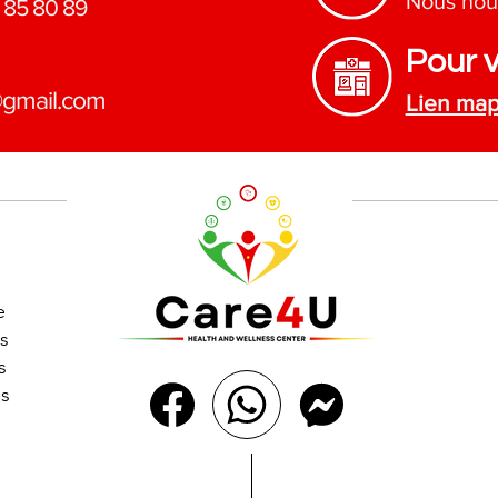
Nous nou
 85 80 89
Pour v
@gmail.com
Lien ma
e
s
s
es