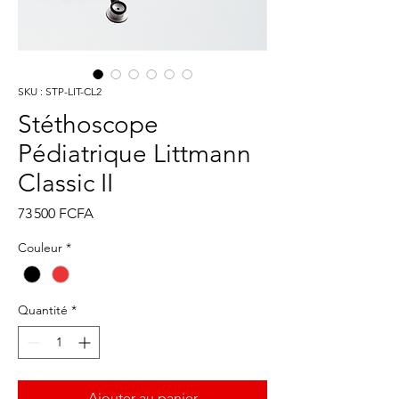
SKU : STP-LIT-CL2
Stéthoscope
Pédiatrique Littmann
Classic II
Prix
73 500 FCFA
Couleur
*
Quantité
*
Ajouter au panier