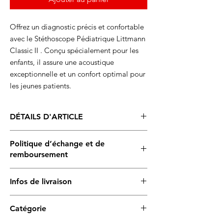
Offrez un diagnostic précis et confortable
avec le Stéthoscope Pédiatrique Littmann
Classic II . Conçu spécialement pour les
enfants, il assure une acoustique
exceptionnelle et un confort optimal pour
les jeunes patients.
DÉTAILS D'ARTICLE
Matériau : Pavillon double face en acier
Politique d’échange et de
inoxydable de haute qualité
remboursement
Type : Double pavillon avec membrane et
cloche
Ce produit est
couvert par une garantie
en
Taille : Longueur totale de 71 cm
Infos de livraison
cas de défaut de fonctionnement lié à une
Diamètre de la cloche : 25 mm |
utilisation appropriée. Après vérification, s’il
Diamètre de la membrane : 33 mm
Livraison sous 2 à 5 jours
pour les
s’agit bien d’un défaut de fabrication,
le
Confort : Bague anti-froid pour éviter
Catégorie
produits en stock
remplacement est pris en charge
.
l'inconfort du patient