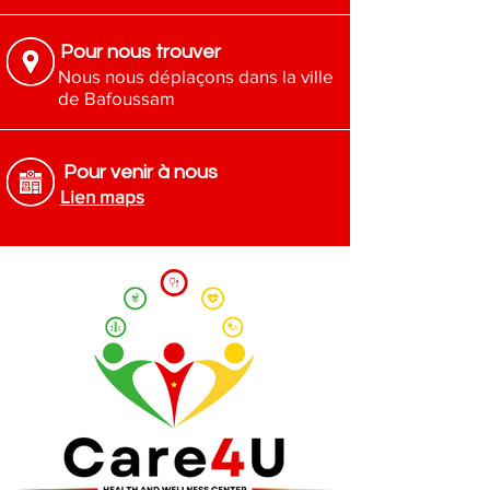
éditions
Origine
: Produit original, fabriqué aux
Pour nous trouver
États-Unis
Nous nous déplaçons dans la ville
de Bafoussam
Pour venir à nous
Lien maps